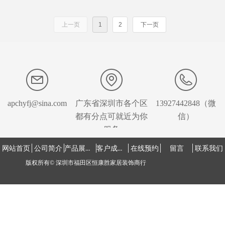
电动门，卷闸门，防火门，
公司门，商铺门，水晶门，
上一页
1
2
下一页
复合门，旋转门，入户高端
平开门定制安装中心
apchyfj@sina.com
广东省深圳市各个区
13927442848（微
都有分点可就近为你
信）
服务
产品展示中心
客户成功案例
网站首页
公司简介
在线预约
留言
联系我们
版权所有©
深圳市福田区恒康胜家居装饰商行