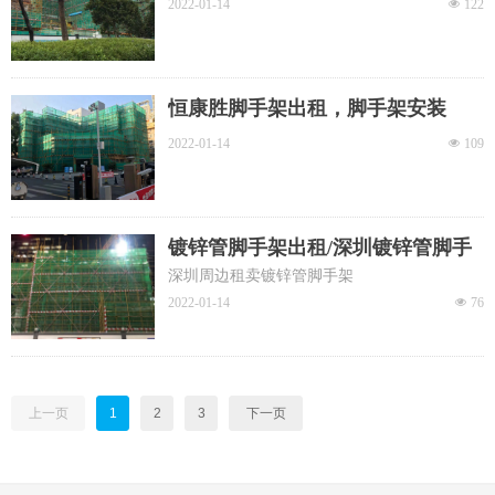
2022-01-14
넶
122
恒康胜脚手架出租，脚手架安装
2022-01-14
넶
109
镀锌管脚手架出租/深圳镀锌管脚手
架售卖
深圳周边租卖镀锌管脚手架
2022-01-14
넶
76
上一页
1
2
3
下一页