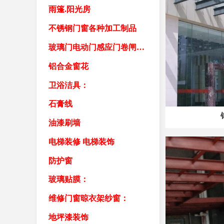
雨篷.阳光房
不锈钢门窗各种加工制品
玻璃门电动门感应门卷闸门车库门卷帘门
铝合金窗花
卫浴洁具：
石膏线
油漆刷墙
电梯装修 电梯装饰
防护窗
玻璃贴膜：
维修门窗晾衣架纱窗：
地坪漆装饰