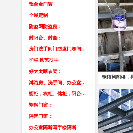
铝合金门窗
全屋定制
防盗网防盗窗：
封阳台、封窗：
房门洗手间门防盗门卷闸门车库门
护栏.铁艺扶手
好太太晾衣架：
钢结构阁楼，
淋浴房、洗手间、办公室隔断：
橱柜，衣柜、储柜，阳台柜，书柜
塑钢门窗：
隔音门窗：
办公室隔断写字楼隔断