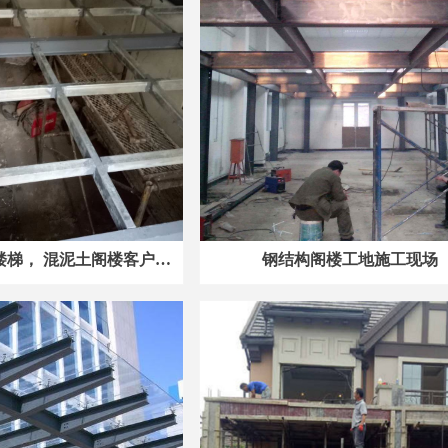
楼梯， 混泥土阁楼客户成
钢结构阁楼工地施工现场
功案例