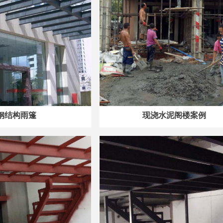
钢结构雨篷
现浇水泥阁楼案例