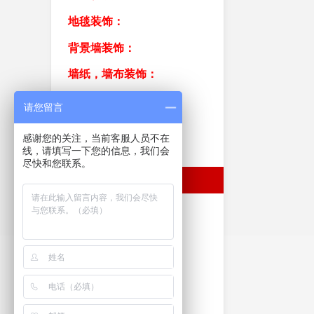
地毯装饰：
背景墙装饰：
墙纸，墙布装饰：
商铺办公室厂房装修：
请您留言
硅澡泥装饰：
感谢您的关注，当前客服人员不在
线，请填写一下您的信息，我们会
美缝装饰：
尽快和您联系。
钢结构阁楼加层楼梯
防水补漏防漏装饰：
屏风装饰：
幕墙装饰：
保安岗亭 电动车库门
活动房：