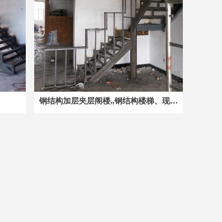
钢结构加层夹层阁楼,,钢结构楼梯、现浇
水泥阁楼，钢筋混泥土阁楼，钢结构雨
篷阳光房活动房