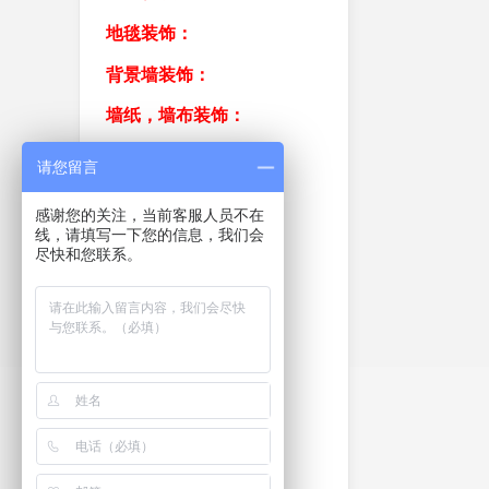
地毯装饰：
背景墙装饰：
墙纸，墙布装饰：
商铺办公室厂房装修：
请您留言
硅澡泥装饰：
感谢您的关注，当前客服人员不在
线，请填写一下您的信息，我们会
美缝装饰：
尽快和您联系。
钢结构阁楼加层楼梯
防水补漏防漏装饰：
屏风装饰：
幕墙装饰：
保安岗亭 电动车库门
活动房：