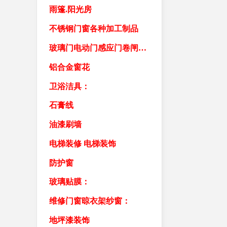
雨篷.阳光房
不锈钢门窗各种加工制品
玻璃门电动门感应门卷闸门车库门卷帘门
铝合金窗花
卫浴洁具：
石膏线
油漆刷墙
电梯装修 电梯装饰
防护窗
玻璃贴膜：
维修门窗晾衣架纱窗：
地坪漆装饰