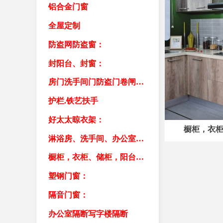
铝合金门窗
全屋定制
防盗网防盗窗：
封阳台、封窗：
房门洗手间门防盗门卷闸门车库门
护栏.铁艺扶手
好太太晾衣架：
橱柜，衣
淋浴房、洗手间、办公室隔断：
橱柜，衣柜、储柜，阳台柜，书柜
塑钢门窗：
隔音门窗：
办公室隔断写字楼隔断