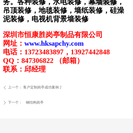
务。
各种装修，水电装修，
幕墙装修
，
吊顶装修，地毯装修，墙纸装修，硅澡
泥装修，电视机背景墙装修
深圳市恒康胜岗
亭制品
有限公司
网址：
www.hksapchy.com
电话：13723483897，13927442848
QQ：847306822 （邮箱）
联系：邱经理
上一个：
客户定制岗亭成功案例 2
ꄴ
下一个：
钢结构岗亭
ꄲ