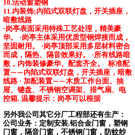
10.活动窗塑钢
11.内装饰;内陷式双联灯盘，开关插座，
暗敷线路
·岗亭表面采用特殊工艺处理，精美豪
华。 ·岗亭主体采用优质型钢焊接而成，
坚固耐用。 ·岗亭顶部采用多层材料密合
而成，隔热、隔音效果好。 ·所有线路暗
敷，内饰装修豪华、配套齐全。 标准配
置
内陷式双联灯盘，开关插座，暗敷
——
线路 · 加配装置
木质工作台面、抽
——
屉、键盘、不锈钢空调架、排气扇、电
控箱. 温馨提示：岗亭可以根据
另外我公司其它分厂工程部还有生产：
公司业务：定制安装
.
铝合金门窗，塑钢
门窗，隔音门窗，不锈钢门窗，防蚊纱