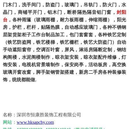
门木门，洗手间门，防盗门，玻璃门，吊轨门，防火门，水
晶门，商铺平开门，铝木门，断桥隔热隔音铝门窗，
封阳
台
，各种雨篷（玻璃雨棚，耐力板雨棚，伸缩雨棚），阳光
房，护栏，栏杆，贴隔热膜，自动感应玻璃门，各种不锈钢
层架货架柜子工作台制品加工，包门套窗套，各种铁艺定制
（铁艺防盗网，铁艺楼梯，铁艺栅栏，铁艺大防盗门）自动
手动遮阳窗帘，空调百叶窗，屏风，淋浴房隔断定制，钢结
构阁楼，水泥阁楼制作，晾衣架安装，晾衣架配件维修，灯
饰安装，电视机背景墙制作，保安岗亭，活动板房，高空换
玻璃开窗改窗，脚手架钢管架搭建，新房二手房各种装修装
饰，统统都能做
.
名称：深圳市恒康胜装饰工程有限公司
网站：
www.hksapchy.com