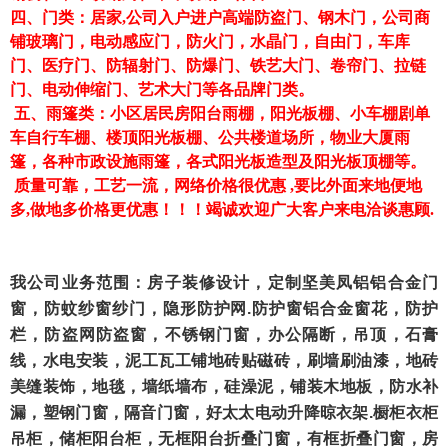
四、门类：居家,公司入户进户高端防盗门、钢木门，公司商
铺玻璃门，电动感应门，防火门，水晶门，自由门，车库
门、医疗门、防辐射门、防爆门、铁艺大门、卷帘门、拉链
门、电动伸缩门、艺术大门等各品牌门类。
五、雨篷类：小区居民房阳台雨棚，阳光板棚、小车棚剧单
车自行车棚、楼顶阳光板棚、公共楼道场所，物业大厦雨
篷，各种市政设施雨篷，各式阳光板造型及阳光板顶棚等。
质量可靠，工艺一流，网络价格很优惠 ,要比外面来地便地
多,做地多价格更优惠！！！竭诚欢迎广大客户来电洽谈惠顾.
我公司业务范围：房子装修设计，定制坚美凤铝铝合金门
窗，防蚊纱窗纱门，隐形防护网
.
防护窗铝合金窗花，防护
栏，防盗网防盗窗，不锈钢门窗，办公隔断，吊顶，石膏
线，水电安装，泥工瓦工铺地砖贴磁砖，刷墙刷油漆，地砖
美缝装饰，地毯，墙纸墙布，硅澡泥，铺装木地板，防水补
漏，塑钢门窗，隔音门窗，好太太电动升降晾衣架
.
橱柜衣柜
吊柜，储柜阳台柜，无框阳台折叠门窗，有框折叠门窗，房