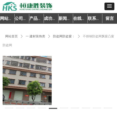
留言
网站首页
公司简介
产品中心
成功案例
新闻资讯
在线预约
联系我们
网站首页
ꄲ
一 建材装饰类
ꄲ
防盗网防盗窗：
ꄲ
不锈钢防盗网飘窗凸窗
防盗网