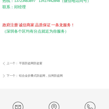
热线：
（微信电话同号）
13723483897 13927442848
联系：邱经理
政府注册
诚信商家
品质保证
一条龙服务！
（深圳各个区均有分点就近为你服务）
上一个：
平面防盗网防盗窗
ꄴ
下一个：
铝合金折叠式防盗网，拉闸防盗网
ꄲ