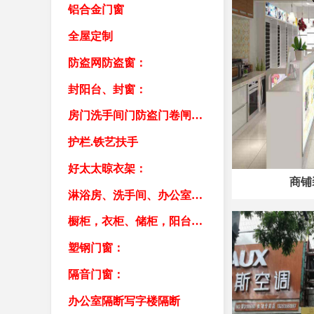
铝合金门窗
全屋定制
防盗网防盗窗：
封阳台、封窗：
房门洗手间门防盗门卷闸门车库门
护栏.铁艺扶手
好太太晾衣架：
商铺
淋浴房、洗手间、办公室隔断：
橱柜，衣柜、储柜，阳台柜，书柜
塑钢门窗：
隔音门窗：
办公室隔断写字楼隔断