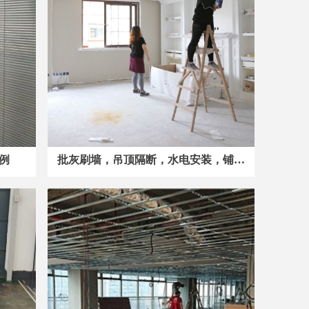
例
批灰刷墙，吊顶隔断，水电安装，铺石
贴砖