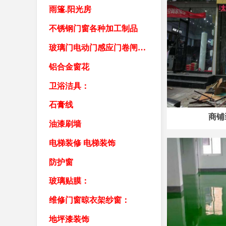
雨篷.阳光房
不锈钢门窗各种加工制品
玻璃门电动门感应门卷闸门车库门卷帘门
铝合金窗花
卫浴洁具：
石膏线
商铺
油漆刷墙
电梯装修 电梯装饰
防护窗
玻璃贴膜：
维修门窗晾衣架纱窗：
地坪漆装饰