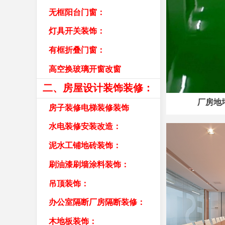
无框阳台门窗：
灯具开关装饰：
有框折叠门窗：
高空换玻璃开窗改窗
二、房屋设计装饰装修：
厂房地
房子装修电梯装修装饰
水电装修安装改造：
泥水工铺地砖装饰：
刷油漆刷墙涂料装饰：
吊顶装饰：
办公室隔断厂房隔断装修：
木地板装饰：